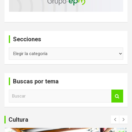
Secciones
Secciones
Buscas por tema
B
u
s
c
a
Cultura
r