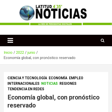
Saltar
al
contenido
Periodismo desde las Regiones de Colombia
Latitud 435 Noticias
Inicio
2022
junio
Economía global, con pronóstico reservado
CIENCIA Y TECNOLOGÍA
ECONOMÍA
EMPLEO
INTERNACIONALES
NOTICIAS
REGIONES
TENDENCIA EN REDES
Economía global, con pronóstico
reservado