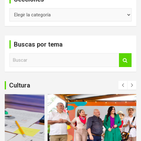
Secciones
Buscas por tema
B
u
s
c
a
Cultura
r