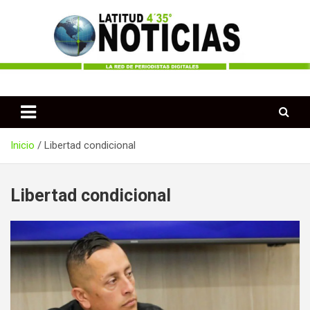
Saltar
al
contenido
Periodismo desde las Regiones de Colombia
Latitud 435 Noticias
Inicio
Libertad condicional
Libertad condicional